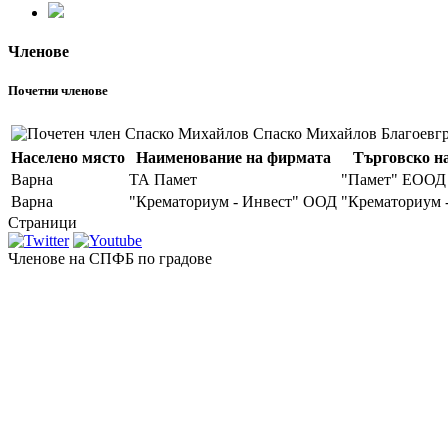
Членове
Почетни членове
Спаско Михайлов
Благоевг
Населено място
Наименование на фирмата
Търговско н
Варна
ТА Памет
"Памет" ЕООД
Варна
"Крематориум - Инвест" ООД
"Крематориум 
Страници
Членове на СПФБ по градове