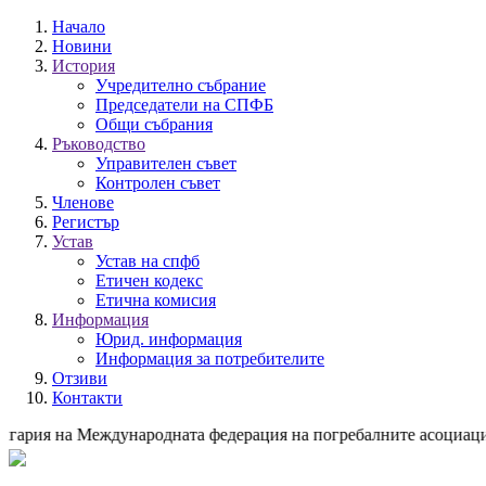
Начало
Новини
История
Учредително събрание
Председатели на СПФБ
Общи събрания
Ръководство
Управителен съвет
Контролен съвет
Членове
Регистър
Устав
Устав на спфб
Етичен кодекс
Етична комисия
Информация
Юрид. информация
Информация за потребителите
Отзиви
Контакти
ългария на Международната федерация на погребалните асоциации