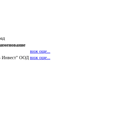
рад
аименование
виж още...
- Инвест" ООД
виж още...